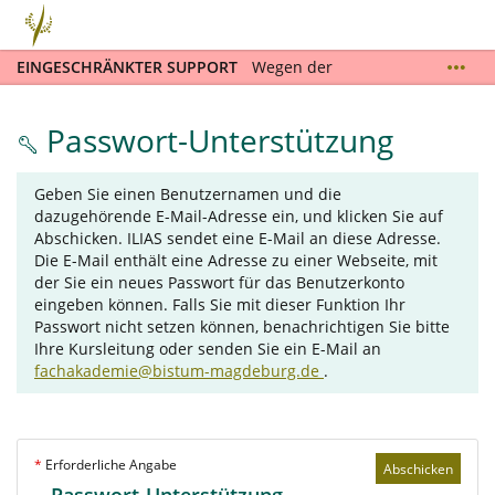
EINGESCHRÄNKTER SUPPORT
Wegen der
Sommerschließzeit und urlaubsbedingter
Abwesenheiten können Ihre Supportanfragen vom
Passwort-Unterstützung
9.7.2026 und dem 9.8.2026 nur eingeschränkt und
mit großer zeitlicher Verzögerung bearbeitet
werden. Ab dem 10.8.2026 stehen wir Ihnen wieder
Geben Sie einen Benutzernamen und die
zur Verfügung. Bitte beachten Sie die Hilfestellungen
dazugehörende E-Mail-Adresse ein, und klicken Sie auf
auf der
Supportseite
. Nutzen Sie dort auch das
Abschicken. ILIAS sendet eine E-Mail an diese Adresse.
Kontaktformular für Supportanfragen. Wir danken
Die E-Mail enthält eine Adresse zu einer Webseite, mit
für Ihr Verständnis und wünschen Ihnen eine
der Sie ein neues Passwort für das Benutzerkonto
erholsameZeit! Das Team der Fachakademie für
eingeben können. Falls Sie mit dieser Funktion Ihr
Gemeindepastoral
Passwort nicht setzen können, benachrichtigen Sie bitte
Ihre Kursleitung oder senden Sie ein E-Mail an
fachakademie@bistum-magdeburg.de
.
*
Erforderliche Angabe
Abschicken