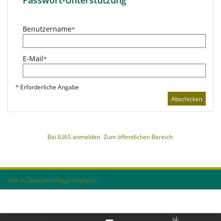
Passwort-Unterstützung
Benutzername
*
E-Mail
*
*
Erforderliche Angabe
Abschicken
Bei ILIAS anmelden
Zum öffentlichen Bereich
Link in Zwischenablage kopieren
Impressum
Nutzungsvereinbarung