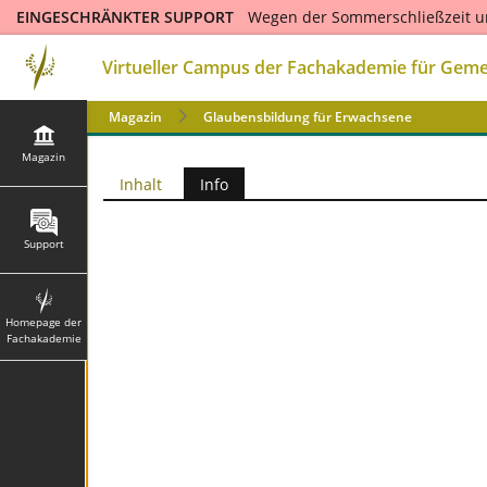
EINGESCHRÄNKTER SUPPORT
Wegen der Sommerschließzeit u
und mit großer zeitlicher Verzögerung bearbeitet werden. Ab de
Sie dort auch das Kontaktformular für Supportanfragen. Wir d
Virtueller Campus der Fachakademie für Geme
Magazin
Glaubensbildung für Erwachsene
Magazin
Inhalt
Info
Support
Homepage der
Fachakademie