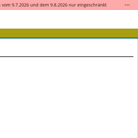
 vom 9.7.2026 und dem 9.8.2026 nur eingeschränkt
 Sie die Hilfestellungen auf der
Supportseite
. Nutzen
! Das Team der Fachakademie für Gemeindepastoral