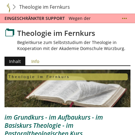
Theologie im Fernkurs
EINGESCHRÄNKTER SUPPORT
Wegen der
Sommerschließzeit und urlaubsbedingter
Abwesenheiten können Ihre Supportanfragen vom
Theologie im Fernkurs
9.7.2026 und dem 9.8.2026 nur eingeschränkt und
mit großer zeitlicher Verzögerung bearbeitet
Begleitkurse zum Selbststudium der Theologie in
werden. Ab dem 10.8.2026 stehen wir Ihnen wieder
Kooperation mit der Akademie Domschule Würzburg.
zur Verfügung. Bitte beachten Sie die Hilfestellungen
auf der
Supportseite
. Nutzen Sie dort auch das
Inhalt
Info
Kontaktformular für Supportanfragen. Wir danken
für Ihr Verständnis und wünschen Ihnen eine
erholsameZeit! Das Team der Fachakademie für
Gemeindepastoral
im Grundkurs - im Aufbaukurs - im
Basiskurs Theologie - im
Pastoraltheologischen Kurs