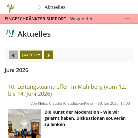
Aktuelles
EINGESCHRÄNKTER SUPPORT
Wegen der
Sommerschließzeit und urlaubsbedingter
Abwesenheiten können Ihre Supportanfragen vom
Aktuelles
9.7.2026 und dem 9.8.2026 nur eingeschränkt und
mit großer zeitlicher Verzögerung bearbeitet
werden. Ab dem 10.8.2026 stehen wir Ihnen wieder
Juni 2026
zur Verfügung. Bitte beachten Sie die Hilfestellungen
auf der
Supportseite
. Nutzen Sie dort auch das
Kontaktformular für Supportanfragen. Wir danken
Juni 2026
für Ihr Verständnis und wünschen Ihnen eine
erholsameZeit! Das Team der Fachakademie für
10. Leitungsteamtreffen in Mühlberg (vom 12.
Gemeindepastoral
bis 14. Juni 2026)
Von Kleist, Claudia [Claudia.vonKleist] - 30. Jun 2026, 17:03
Die Kunst der Moderation - Wie wir
gelernt haben, Diskussionen souverän
zu lenken