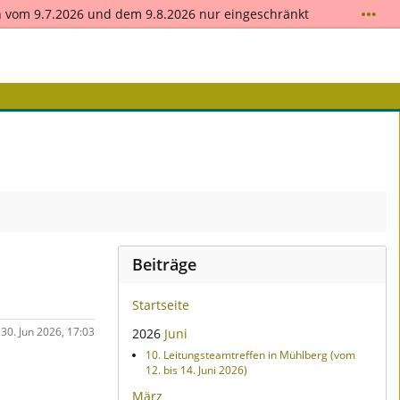
 vom 9.7.2026 und dem 9.8.2026 nur eingeschränkt
 Sie die Hilfestellungen auf der
Supportseite
. Nutzen
! Das Team der Fachakademie für Gemeindepastoral
Beiträge
Startseite
- 30. Jun 2026, 17:03
2026
Juni
10. Leitungsteamtreffen in Mühlberg (vom
12. bis 14. Juni 2026)
März