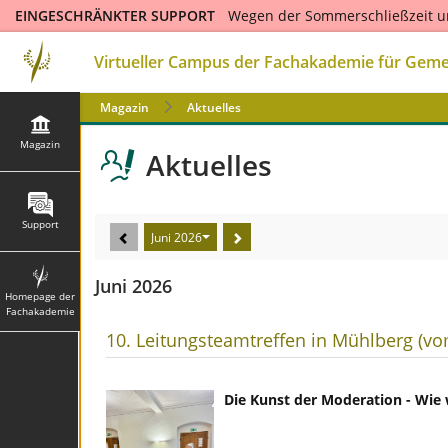
EINGESCHRÄNKTER SUPPORT
Wegen der Sommerschließzeit u
und mit großer zeitlicher Verzögerung bearbeitet werden. Ab de
Sie dort auch das Kontaktformular für Supportanfragen. Wir d
Virtueller Campus der Fachakademie für Geme
Magazin
Aktuelles
Magazin
Aktuelles
Support
Juni 2026
Juni 2026
Homepage der
Fachakademie
10. Leitungsteamtreffen in Mühlberg (vom
Die Kunst der Moderation - Wie 