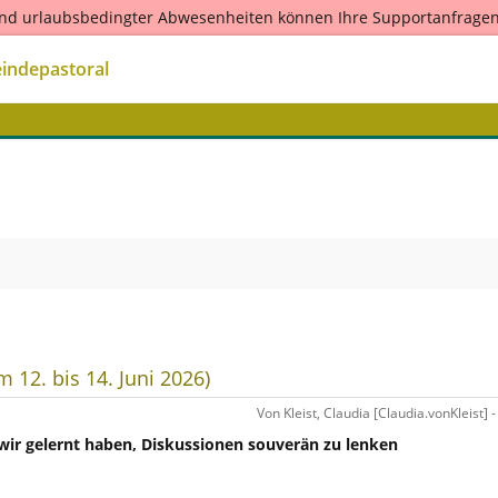
nd urlaubsbedingter Abwesenheiten können Ihre Supportanfragen
m 10.8.2026 stehen wir Ihnen wieder zur Verfügung. Bitte beachten
anken für Ihr Verständnis und wünschen Ihnen eine erholsameZeit
indepastoral
 12. bis 14. Juni 2026)
Von Kleist, Claudia [Claudia.vonKleist] 
wir gelernt haben, Diskussionen souverän zu lenken