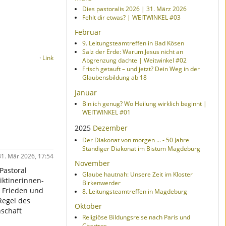
Dies pastoralis 2026 | 31. März 2026
Fehlt dir etwas? | WEITWINKEL #03
Februar
9. Leitungsteamtreffen in Bad Kösen
Salz der Erde: Warum Jesus nicht an
·
Link
Abgrenzung dachte | Weitwinkel #02
Frisch getauft – und jetzt? Dein Weg in der
Glaubensbildung ab 18
Januar
Bin ich genug? Wo Heilung wirklich beginnt |
WEITWINKEL #01
2025
Dezember
Der Diakonat von morgen ... - 50 Jahre
Ständiger Diakonat im Bistum Magdeburg
1. Mär 2026, 17:54
November
Pastoral
Glaube hautnah: Unsere Zeit im Kloster
iktinerinnen-
Birkenwerder
e Frieden und
8. Leitungsteamtreffen in Magdeburg
Regel des
Oktober
nschaft
Religiöse Bildungsreise nach Paris und
Chartres