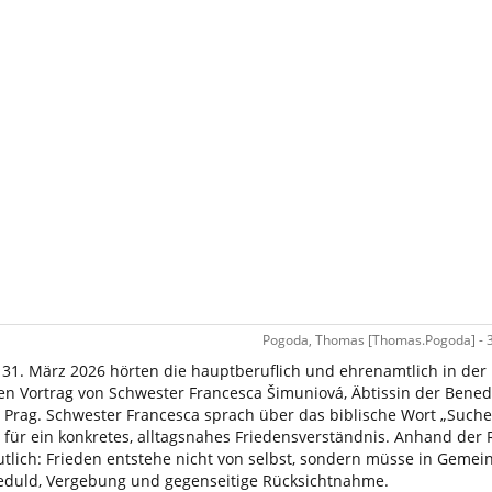
Pogoda, Thomas [Thomas.Pogoda] - 3
1. März 2026 hörten die hauptberuflich und ehrenamtlich in der 
en Vortrag von Schwester Francesca Šimuniová, Äbtissin der Bened
Prag. Schwester Francesca sprach über das biblische Wort „Such
v für ein konkretes, alltagsnahes Friedensverständnis. Anhand der 
tlich: Frieden entstehe nicht von selbst, sondern müsse in Gemei
eduld, Vergebung und gegenseitige Rücksichtnahme.